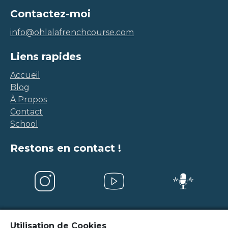
Contactez-moi
info@ohlalafrenchcourse.com
Liens rapides
Accueil
Blog
À Propos
Contact
School
Restons en contact !
Utilisation de Cookies
Mentions légales
-
Conditions Générales de Vente