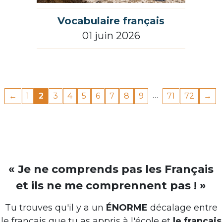
Vocabulaire français
01 juin 2026
…
←
1
2
3
4
5
6
7
8
9
71
72
→
« Je ne comprends pas les Français
et ils ne me comprennent pas ! »
Tu trouves qu'il y a un
ÉNORME
décalage entre
le français que tu as appris à l'école et
le français