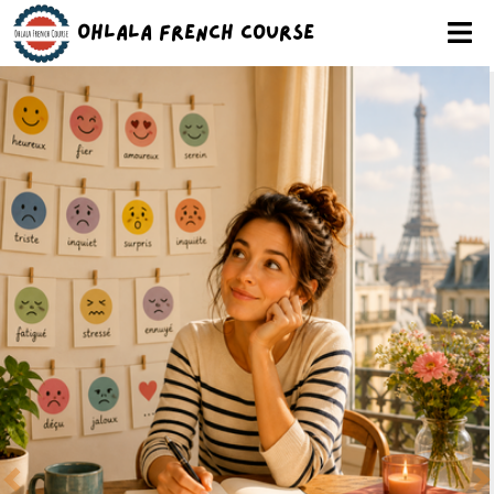
Ohlala French Course
Previous
N