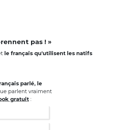
rennent pas ! »
et
le français qu'utilisent les natifs
rançais parlé, le
 que parlent vraiment
ok gratuit
: