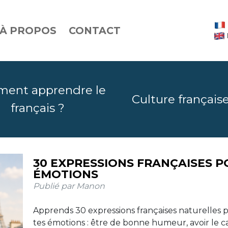
À PROPOS
CONTACT
ent apprendre le
Culture français
français ?
LES PRONOMS RELATIFS QUI, QUE, O
30 EXPRESSIONS FRANÇAISES P
AVEC EXEMPLES
ÉMOTIONS
Publié par Manon
Publié par Manon
Qui, que, où, dont : ces quatre pronoms relatifs perm
Apprends 30 expressions françaises naturelles 
relier deux phrases et de parler plus naturellement. V
tes émotions : être de bonne humeur, avoir le ca