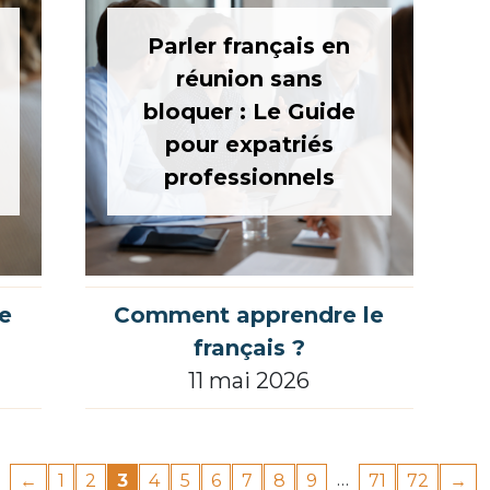
Parler français en
réunion sans
bloquer : Le Guide
pour expatriés
professionnels
e
Comment apprendre le
français ?
11 mai 2026
…
←
1
2
3
4
5
6
7
8
9
71
72
→