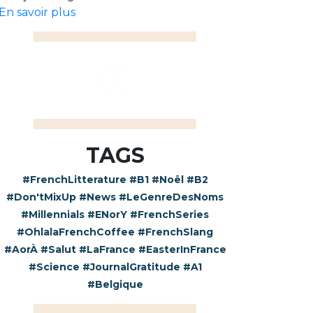
En savoir plus
TAGS
#FrenchLitterature
#B1
#Noël
#B2
#Don'tMixUp
#News
#LeGenreDesNoms
#Millennials
#ENorY
#FrenchSeries
#OhlalaFrenchCoffee
#FrenchSlang
#AorÀ
#Salut
#LaFrance
#EasterInFrance
#Science
#JournalGratitude
#A1
#Belgique