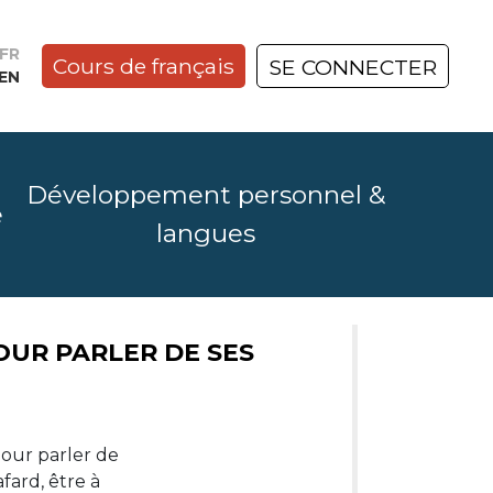
FR
Cours de français
SE CONNECTER
EN
Développement personnel &
e
langues
Ù, DONT : GUIDE SIMPLE
OUR PARLER DE SES
ettent de
pour parler de
oici un
fard, être à