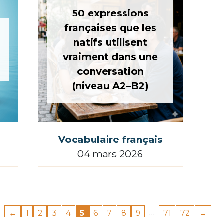
50 expressions
françaises que les
natifs utilisent
vraiment dans une
conversation
(niveau A2–B2)
Vocabulaire français
04 mars 2026
…
←
1
2
3
4
5
6
7
8
9
71
72
→