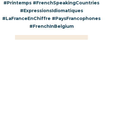
#Printemps
#FrenchSpeakingCountries
#ExpressionsIdiomatiques
#LaFranceEnChiffre
#PaysFrancophones
#FrenchInBelgium