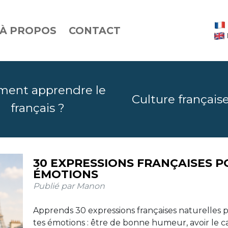
À PROPOS
CONTACT
ent apprendre le
Culture français
français ?
LES PRONOMS RELATIFS QUI, QUE, O
30 EXPRESSIONS FRANÇAISES P
AVEC EXEMPLES
ÉMOTIONS
Publié par Manon
Publié par Manon
Qui, que, où, dont : ces quatre pronoms relatifs perm
Apprends 30 expressions françaises naturelles 
relier deux phrases et de parler plus naturellement. V
tes émotions : être de bonne humeur, avoir le ca