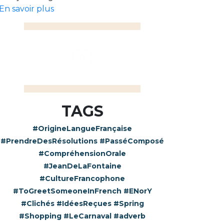
En savoir plus
TAGS
#OrigineLangueFrançaise
#PrendreDesRésolutions
#PasséComposé
#CompréhensionOrale
#JeanDeLaFontaine
#CultureFrancophone
#ToGreetSomeoneInFrench
#ENorY
#Clichés
#IdéesReçues
#Spring
#Shopping
#LeCarnaval
#adverb