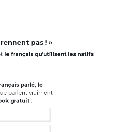
rennent pas ! »
et
le français qu'utilisent les natifs
rançais parlé, le
 que parlent vraiment
ok gratuit
: