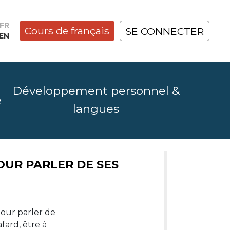
FR
Cours de français
SE CONNECTER
EN
Développement personnel &
e
langues
Ù, DONT : GUIDE SIMPLE
OUR PARLER DE SES
ettent de
pour parler de
oici un
fard, être à