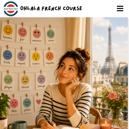
Ohlala French Course
Previous
N