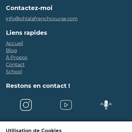
Contactez-moi
info@ohlalafrenchcourse.com
Liens rapides
Accueil
Blog
À Propos
Contact
School
Restons en contact !
Utilisation de Cookies
Mentions légales
-
Conditions Générales de Vente