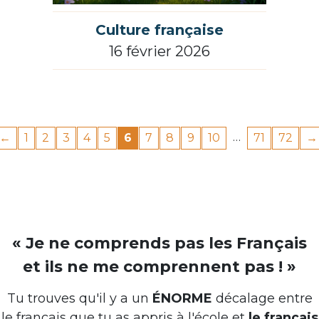
Culture française
16 février 2026
…
←
1
2
3
4
5
6
7
8
9
10
71
72
→
« Je ne comprends pas les Français
et ils ne me comprennent pas ! »
Tu trouves qu'il y a un
ÉNORME
décalage entre
le français que tu as appris à l'école et
le français