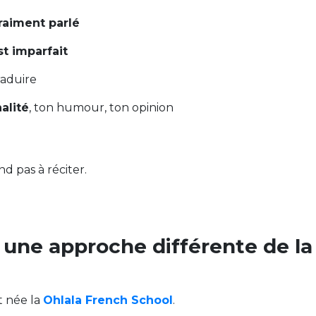
vraiment parlé
t imparfait
traduire
alité
, ton humour, ton opinion
d pas à réciter.
 une approche différente de la
t née la
Ohlala French School
.