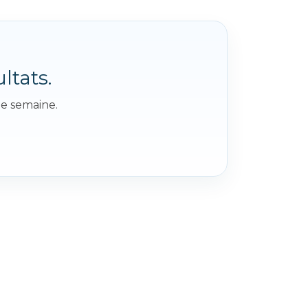
ltats.
ue semaine.