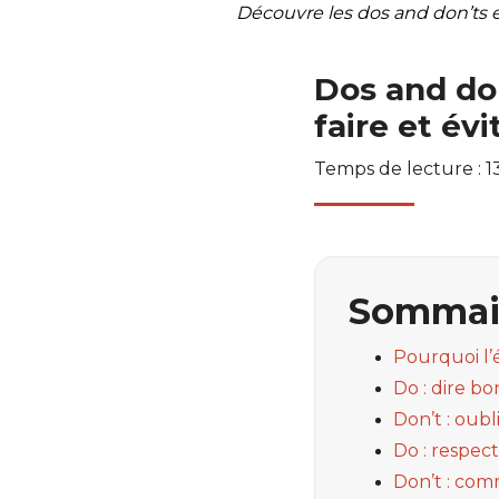
Découvre les dos and don’ts en 
Dos and don
faire et évi
Temps de lecture : 1
Sommai
Pourquoi l’
Do : dire b
Don’t : oubl
Do : respec
Don’t : co