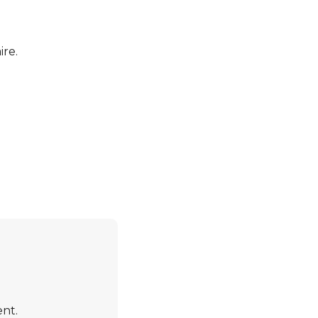
ire.
ent.