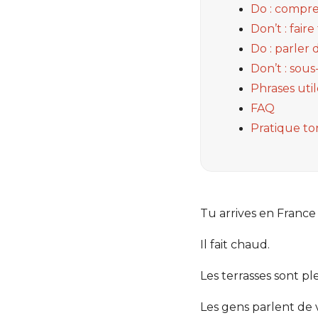
Do : compre
Don’t : fair
Do : parler
Don’t : sou
Phrases util
FAQ
Pratique ton
Tu arrives en France
Il fait chaud.
Les terrasses sont ple
Les gens parlent de 