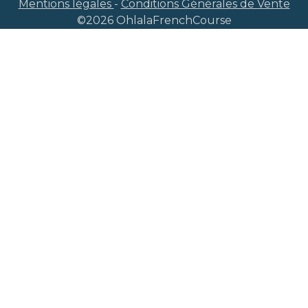
Mentions légales
-
Conditions Générales de Vente
©
2026
OhlalaFrenchCourse