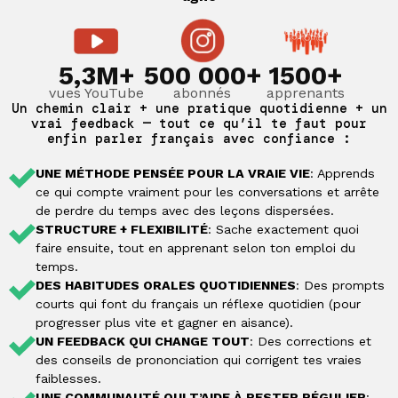
5,3M+
500 000+
1500+
vues YouTube
abonnés
apprenants
Un chemin clair + une pratique quotidienne + un
vrai feedback — tout ce qu’il te faut pour
enfin parler français avec confiance :
UNE MÉTHODE PENSÉE POUR LA VRAIE VIE
: Apprends
ce qui compte vraiment pour les conversations et arrête
de perdre du temps avec des leçons dispersées.
STRUCTURE + FLEXIBILITÉ
: Sache exactement quoi
faire ensuite, tout en apprenant selon ton emploi du
temps.
DES HABITUDES ORALES QUOTIDIENNES
: Des prompts
courts qui font du français un réflexe quotidien (pour
progresser plus vite et gagner en aisance).
UN FEEDBACK QUI CHANGE TOUT
: Des corrections et
des conseils de prononciation qui corrigent tes vraies
faiblesses.
UNE COMMUNAUTÉ QUI T’AIDE À RESTER RÉGULIER
: